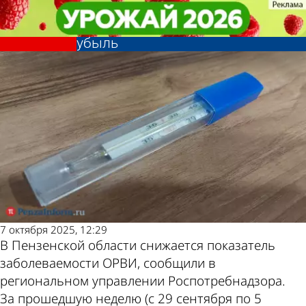
Общество
Общество
Заболеваемость ОРВИ в
Заболеваемость ОРВИ в
Другие новости по
Погода и курсы
Пензенской области пошла на
Пензенской области пошла на
убыль
убыль
теме
валют в Пензе
7 октября 2025, 12:29
В Пензенской области снижается показатель
заболеваемости ОРВИ, сообщили в
региональном управлении Роспотребнадзора.
За прошедшую неделю (с 29 сентября по 5