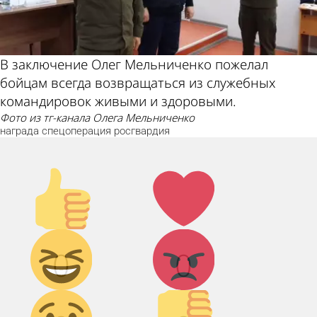
В заключение Олег Мельниченко пожелал
бойцам всегда возвращаться из служебных
командировок живыми и здоровыми.
фото из тг-канала Олега Мельниченко
награда
спецоперация
росгвардия
Палец
Лайк!
вверх!
Дикий
Агрессия!
0
0
смех!
Грусть :(
Палец