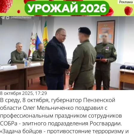
Общество
Общество
Олег Мельниченко вручил
Олег Мельниченко вручил
госнаграды бойцам СОБРа
госнаграды бойцам СОБРа
Другие новости
Погода и курсы
по теме
валют в Пензе
8 октября 2025, 17:29
В среду, 8 октября, губернатор Пензенской
области Олег Мельниченко поздравил с
профессиональным праздником сотрудников
СОБРа - элитного подразделения Росгвардии.
«Задача бойцов - противостояние терроризму и