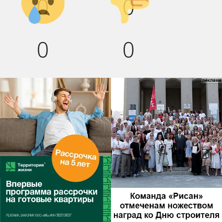
0
0
вниз!
0
0