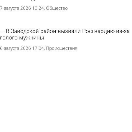
7 августа 2026 10:24
Общество
В Заводской район вызвали Росгвардию из-за
голого мужчины
6 августа 2026 17:04
Происшествия
В Богословке установили памятник воинам -
участникам СВО
5 августа 2026 18:03
Общество
Многодетным из отдаленных сел вручат
комплекты спутникового ТВ
5 августа 2026 17:32
Общество