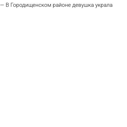
В Городищенском районе девушка украла
деньги у матери
26 июля 2026 14:09
Криминал
Пензенцы, у которых родился второй ребенок,
могут получить 1 млн
26 июля 2026 12:21
Общество
Семьи участников СВО закрепят за советами
общественности
18 июля 2026 11:30
Общество
Мать участника СВО лишила выплат
многодетную «черную вдову»
10 июля 2026 13:57
В стране и мире