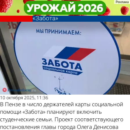
Общество
Общество
В Пензе планируют расширить
В Пензе планируют расширить
Другие новости по
Погода и курсы
число держателей карты
число держателей карты
«Забота»
«Забота»
теме
валют в Пензе
10 октября 2025, 11:36
В Пензе в число держателей карты социальной
помощи «Забота» планируют включить
студенческие семьи. Проект соответствующего
постановления главы города Олега Денисова