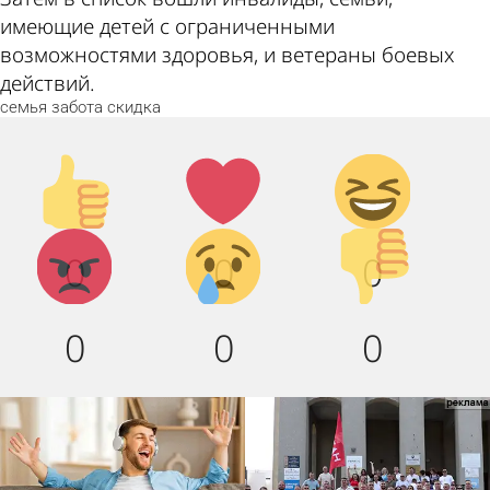
имеющие детей с ограниченными
возможностями здоровья, и ветераны боевых
действий.
семья
забота
скидка
Палец
Лайк!
Дикий
вверх!
смех!
Агрессия!
Грусть :
Палец
0
0
0
(
вниз!
0
0
0