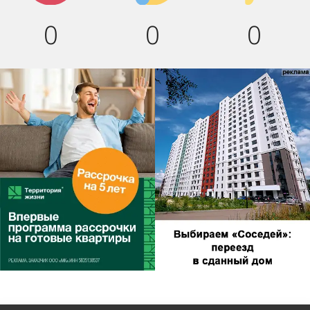
0
0
0