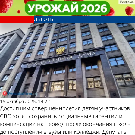
Общество
Общество
Совершеннолетним детям
Совершеннолетним детям
Другие новости по
Погода и курсы
бойцов СВО хотят сохранить
бойцов СВО хотят сохранить
льготы
льготы
теме
валют в Пензе
15 октября 2025, 14:22
Достигшим совершеннолетия детям участников
СВО хотят сохранить социальные гарантии и
компенсации на период после окончания школы
до поступления в вузы или колледжи. Депутаты