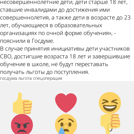
несовершеннолетние дети, дети старше 18 лет,
ставшие инвалидами до достижения ими
совершеннолетия, а также дети в возрасте до 23
лет, обучающиеся в образовательных
организациях по очной форме обучения», -
пояснили в Госдуме.
В случае принятия инициативы дети участников
СВО, достигшие возраста 18 лет и завершившие
обучение в школе, не будут переставать
получать льготы до поступления.
госдума
льгота
спецоперация
Палец
Лайк!
Дикий
вверх!
смех!
Агрессия!
Грусть :(
Палец
0
0
0
вниз!