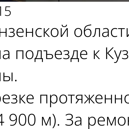
15
ензенской област
а подъезде к Куз
ны.
резке протяженн
4 900 м). За рем