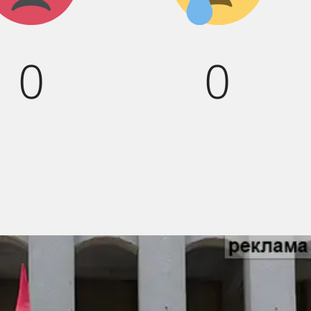
:(
0
0