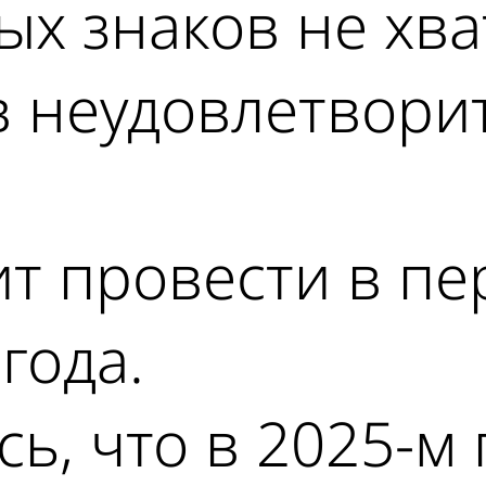
х знаков не хват
 в неудовлетвор
т провести в пер
года.
ь, что в 2025-м