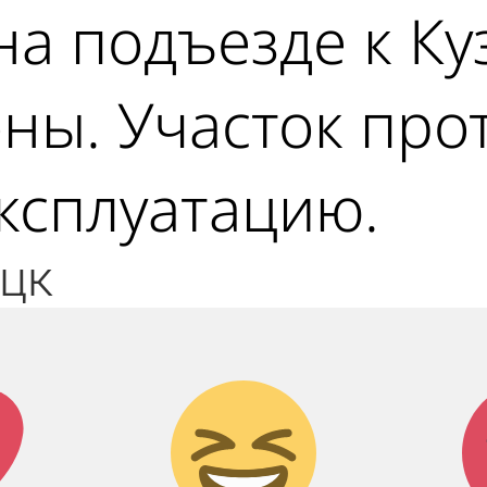
на подъезде к Ку
ны. Участок про
эксплуатацию.
ецк
к!
Дикий