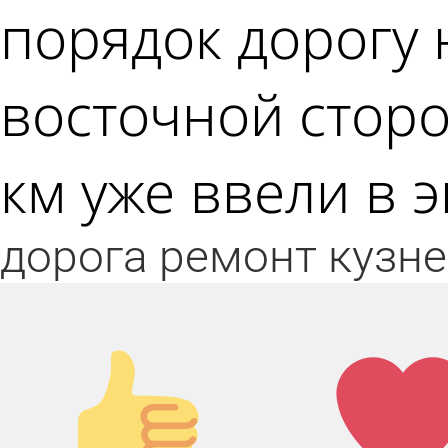
порядок дорогу 
восточной сторо
км уже ввели в 
дорога
ремонт
кузн
Палец
Лай