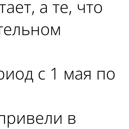
ает, а те, что
ительном
иод с 1 мая по
 привели в