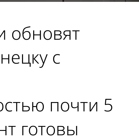
и обновят
нецку с
остью почти 5
онт готовы