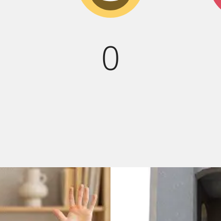
смех!
0