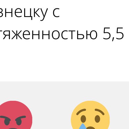
знецку с
тяженностью 5,5
Агрессия!
Грусть