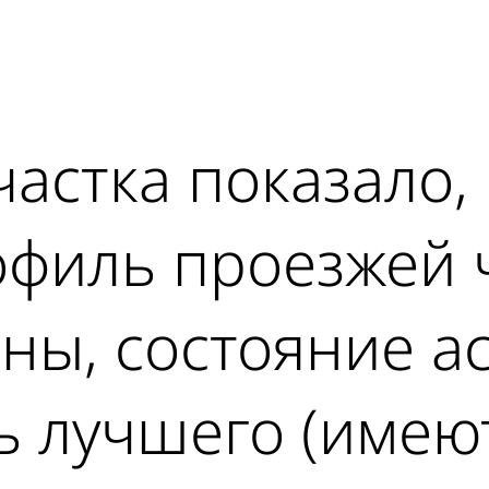
ad
астка показало, 
филь проезжей 
ны, состояние а
ь лучшего (имею