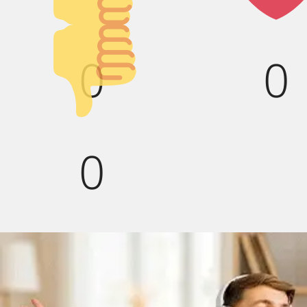
вверх!
Палец
0
0
вниз!
0