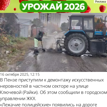
Общество
Общество
В Райках начали демонтировать
В Райках начали демонтировать
«лежачие полицейские»
«лежачие полицейские»
Другие новости
Погода и курсы
по теме
валют в Пензе
16 октября 2025, 12:15
В Пензе приступили к демонтажу искусственных
неровностей в частном секторе на улице
Ключевой (Райки). Об этом сообщили в городском
управлении ЖКХ.
«Лежачие полицейские» появились на дороге