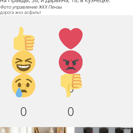
фото управление ЖКХ Пензы
дорога
жкх
асфальт
Палец
Лайк!
вверх!
Дикий
Агрессия!
0
0
смех!
Грусть :(
Палец
0
0
вниз!
0
0