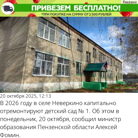
Общество
Общество
В селе Неверкино готовятся к
В селе Неверкино готовятся к
капремонту детского сада № 1
капремонту детского сада № 1
Другие
Погода и
новости по
курсы валют в
теме
Пензе
20 октября 2025, 12:13
В 2026 году в селе Неверкино капитально
отремонтируют детский сад № 1. Об этом в
понедельник, 20 октября, сообщил министр
образования Пензенской области Алексей
Фомин.