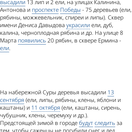
высадили
13 лип и 2 ели, на улицах Калинина,
Антонова и
проспекте
Победы
- 75 деревьев (ели,
рябины, можжевельник, спиреи и липы). Сквер
имени Дениса Давыдова
украсили
ели, дуб,
калина, черноплодная рябина и др. На улице 8
Марта
появились
20 рябин, в сквере Ермина -
ели
.
ad
На набережной Суры деревья высадили
13
сентября
(ели, липы, рябины, клены, яблони и
каштаны) и
11 октября
(ели, каштаны, сирень,
чубушник, клены, черемуху и др.).
Предстоящей зимой в городе
будут
следить
за
тем, чтобы саженцы не погубили снег и лед,