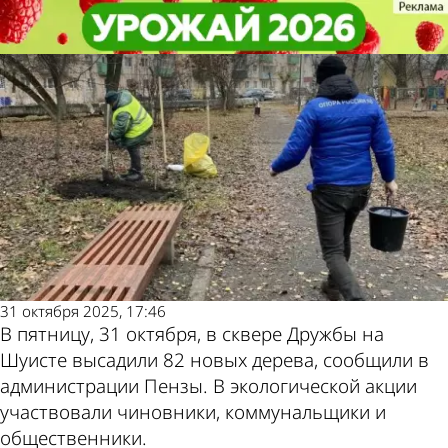
Общество
Общество
В сквере Дружбы на Шуисте
В сквере Дружбы на Шуисте
высадили новые деревья
высадили новые деревья
Другие
Погода и
новости по
курсы валют в
теме
Пензе
31 октября 2025, 17:46
В пятницу, 31 октября, в сквере Дружбы на
Шуисте высадили 82 новых дерева, сообщили в
администрации Пензы. В экологической акции
участвовали чиновники, коммунальщики и
общественники.