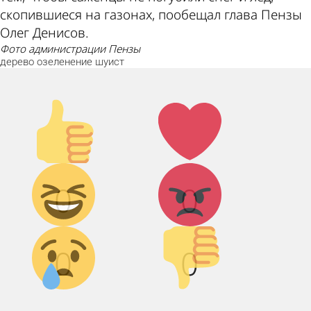
скопившиеся на газонах, пообещал глава Пензы
Олег Денисов.
фото администрации Пензы
дерево
озеленение
шуист
Палец
Лайк!
вверх!
Дикий
Агрессия!
0
0
смех!
Грусть :(
Палец
0
0
вниз!