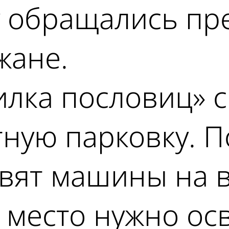
у обращались п
жане.
илка пословиц» с
тную парковку. П
вят машины на в
о место нужно ос