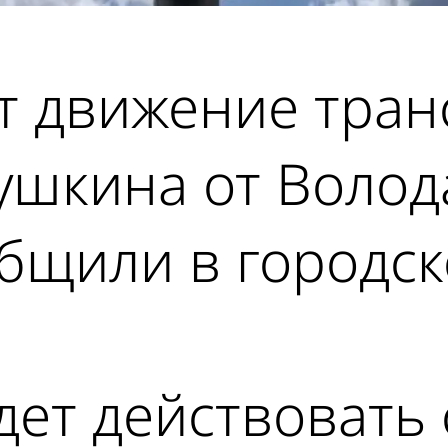
т движение тран
ушкина от Волод
общили в городс
ет действовать с