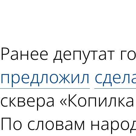
Ранее депутат г
предложил
сдел
сквера «Копилка
По словам народ