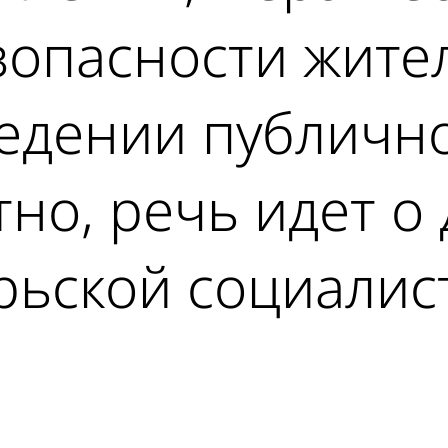
опасности жител
едении публичн
тно, речь идет о
рьской социалис