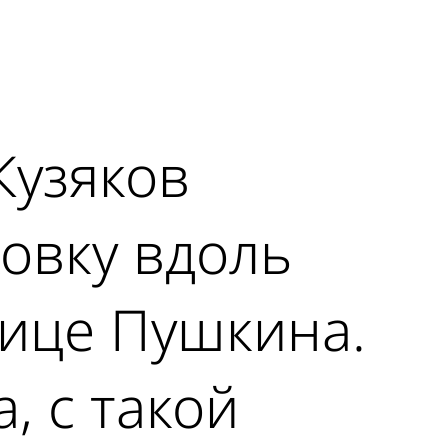
Кузяков
овку вдоль
лице Пушкина.
, с такой