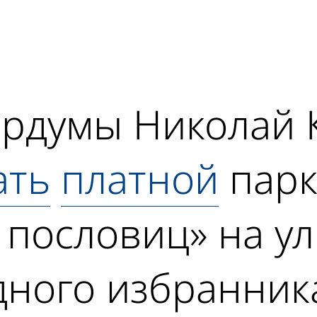
ad
ордумы Николай 
ать
платной
парк
 пословиц» на у
ного избранника