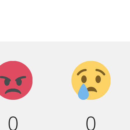
Агрессия!
Грусть
:(
0
0