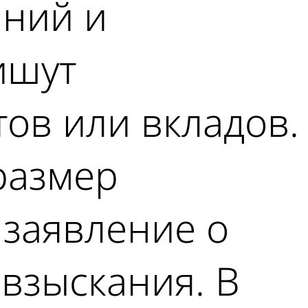
аний и
ишут
тов или вкладов.
размер
 заявление о
 взыскания. В