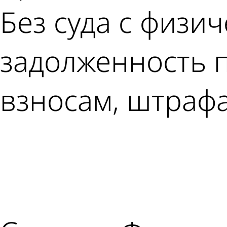
Без суда с физи
задолженность п
взносам, штрафа