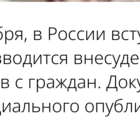
бря, в России вст
вводится внесуд
в с граждан. До
циального опубл