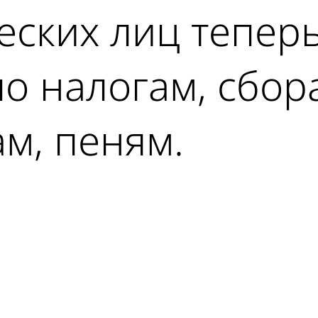
ческих лиц тепер
о налогам, сбор
м, пеням.
ad