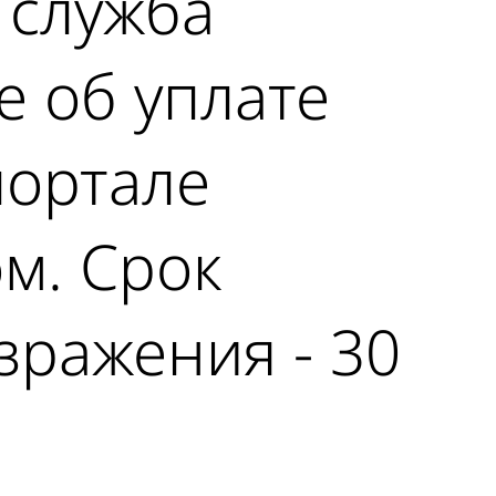
 служба
 об уплате
портале
м. Срок
зражения - 30