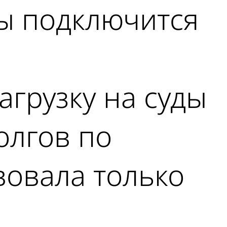
ы подключится
агрузку на суды
олгов по
вовала только