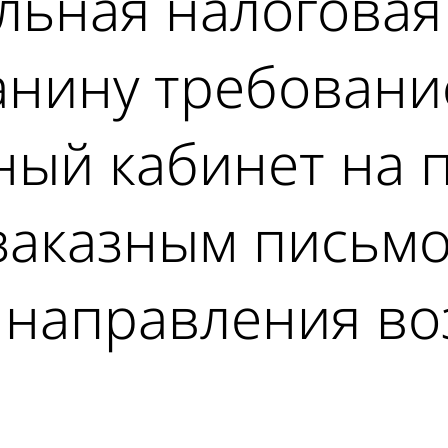
льная налоговая
нину требование
ный кабинет на 
 заказным письмо
 направления во