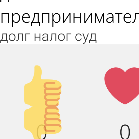
предпринимател
долг
налог
суд
Палец
Лай
вверх!
Палец
0
0