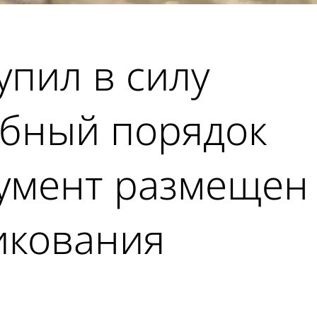
упил в силу
ебный порядок
кумент размещен
икования