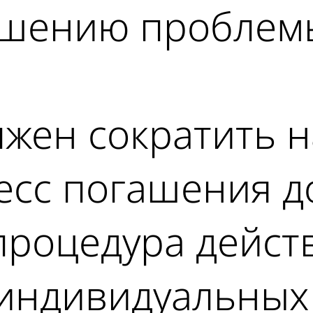
решению проблем
жен сократить н
есс погашения д
процедура дейст
 индивидуальных