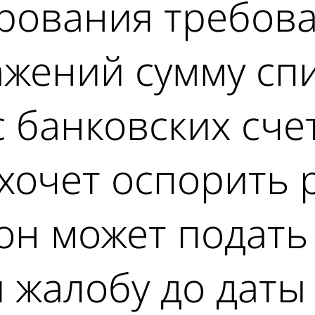
ирования требов
ажений сумму сп
 банковских сче
хочет оспорить 
он может подать
 жалобу до даты