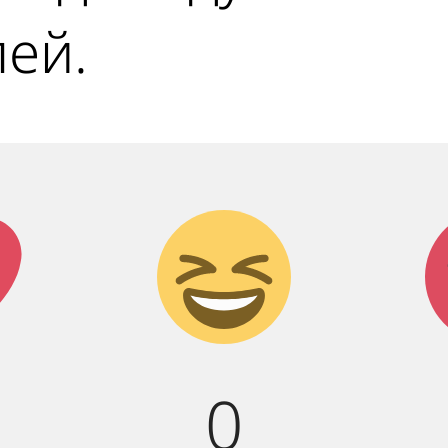
ей.
к!
Дикий
смех!
0