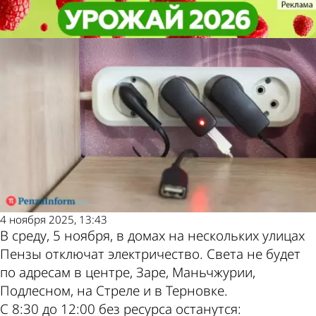
Общество
Общество
Анонсированы отключения света
Анонсированы отключения света
в Пензе 5 ноября
в Пензе 5 ноября
Другие
Погода и
новости по
курсы валют
теме
в Пензе
4 ноября 2025, 13:43
В среду, 5 ноября, в домах на нескольких улицах
Пензы отключат электричество. Света не будет
по адресам в центре, Заре, Маньчжурии,
Подлесном, на Стреле и в Терновке.
С 8:30 до 12:00 без ресурса останутся: