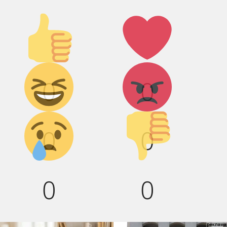
Палец
Лайк!
вверх!
Дикий
Агрессия!
0
0
смех!
Грусть :(
Палец
0
0
вниз!
0
0