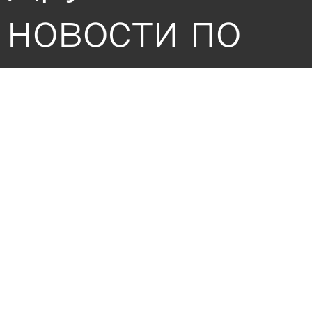
новости по
теме
На Северной Поляне в Пензе отключат
горячую воду
6 августа 2026 17:31
Общество
Названы микрорайоны Пензы, где будут
отключать свет 7 августа
6 августа 2026 11:14
Общество