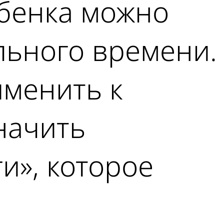
ебенка можно
льного времени.
именить к
начить
и», которое