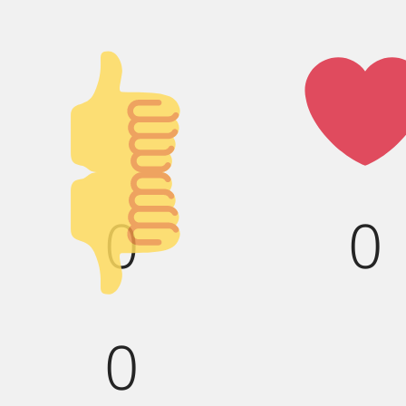
Палец
Лай
вверх!
Палец
0
0
вниз!
0