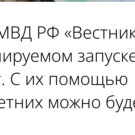
 МВД РФ «Вестни
нируемом запуске
т. С их помощью
тних можно буде