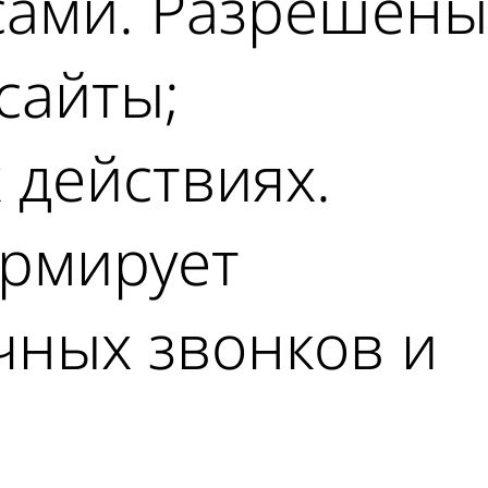
сами. Разрешены
сайты;
 действиях.
ормирует
чных звонков и