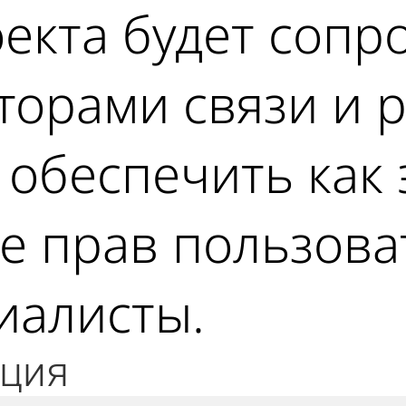
екта будет сопр
торами связи и 
 обеспечить как
е прав пользоват
иалисты.
ция