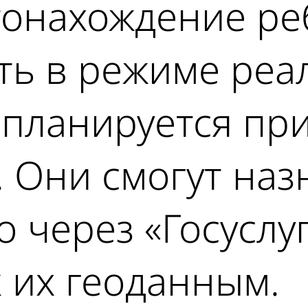
стонахождение р
ть в режиме реа
 планируется пр
 Они смогут наз
 через «Госуслуг
к их геоданным.