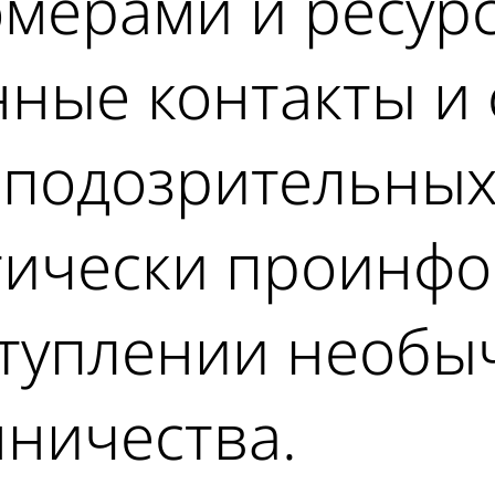
мерами и ресур
ные контакты и 
 подозрительных
тически проинф
ступлении необы
ничества.