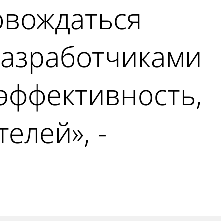
овождаться
разработчиками
 эффективность,
елей», -