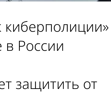
к киберполиции»
 в России
т защитить от