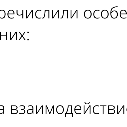
речислили особ
них:
ad
а взаимодействи