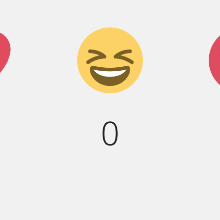
к!
Дикий
смех!
0