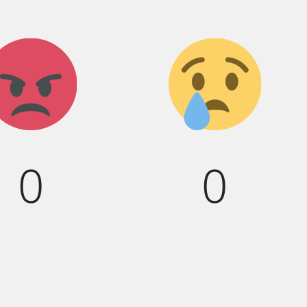
Агрессия!
Грусть
:(
0
0