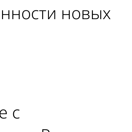
енности новых
е с