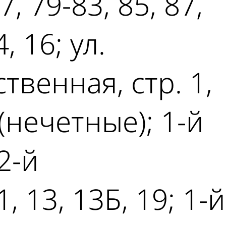
, 79-83, 85, 87,
 16; ул.
ственная, стр. 1,
 (нечетные); 1-й
2-й
 13, 13Б, 19; 1-й