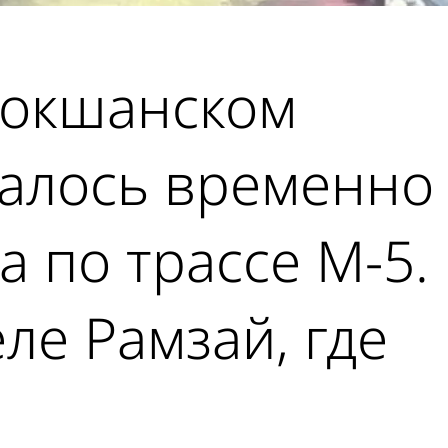
 Мокшанском
залось временно
 по трассе М-5.
ле Рамзай, где