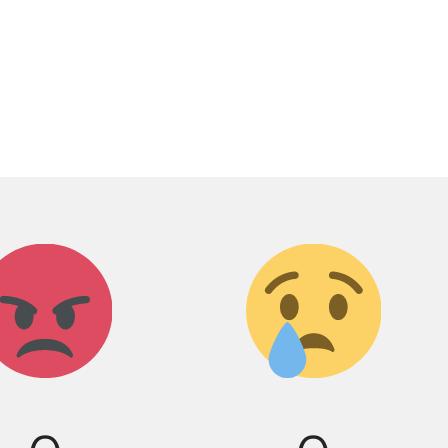
Агрессия!
Грусть
:(