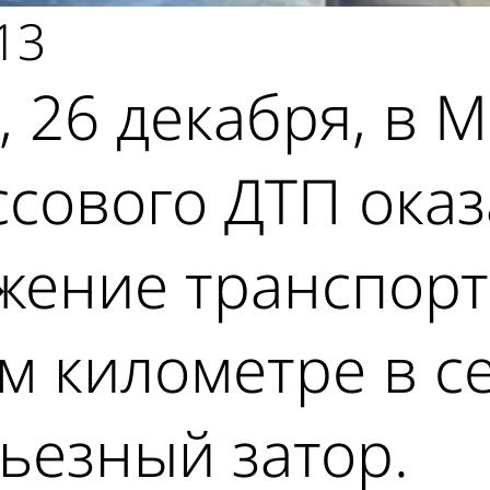
13
, 26 декабря, в
ссового ДТП ока
ение транспорта
м километре в се
ьезный затор.