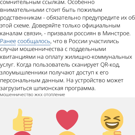
сомнительным ссылкам. Особенно
внимательными стоит быть пожилым
родственникам - обязательно предупредите их об
этой схеме. Доверяйте только официальным
каналам связи», - призвали россиян в Минстрое.
Ранее
сообщалось
, что в России участились
случаи мошенничества с поддельными
квитанциями на оплату жилищно-коммунальных
услуг. Когда пользователь сканирует QR-код,
злоумышленники получают доступ к его
персональным данным. На устройство может
загрузиться шпионская программа.
мошенничество
жкх
отопление
Палец
Лайк!
Дикий
вверх!
смех!
Агрессия!
Грусть :(
Палец