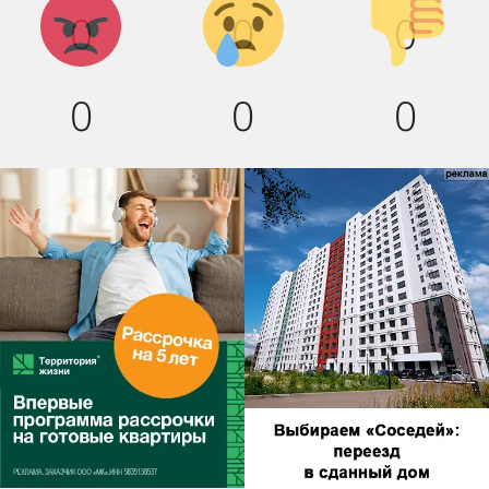
0
0
0
вниз!
0
0
0