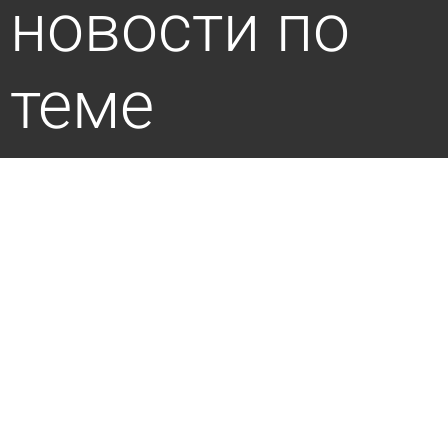
новости по
теме
В Пензе коммунальщики борются с
последствиями непогоды
сегодня 12:07
Общество
Глава Пензы проинспектировал улицу
Московскую после жалоб
7 августа 2026 17:25
Общество