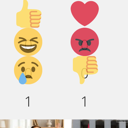
Палец
Лайк!
вверх!
Дикий
Агрессия!
0
0
смех!
Грусть :(
Палец
0
0
вниз!
1
1