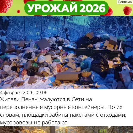
Общество
Общество
В Пензе объяснили, почему
В Пензе объяснили, почему
прекратился вывоз мусора
прекратился вывоз мусора
Другие
Погода и
новости по
курсы валют
теме
в Пензе
4 февраля 2026, 09:06
Жители Пензы жалуются в Сети на
переполненные мусорные контейнеры. По их
словам, площадки забиты пакетами с отходами,
мусоровозы не работают.