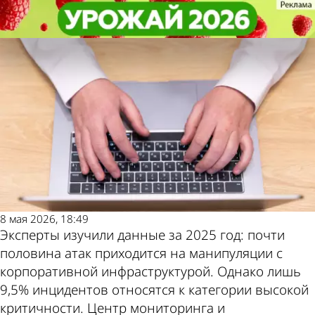
Общество
Общество
Половина кибератак направлена
Половина кибератак направлена
на захват инфраструктуры
на захват инфраструктуры
Другие
Погода и
новости по
курсы валют
теме
в Пензе
8 мая 2026, 18:49
Эксперты изучили данные за 2025 год: почти
половина атак приходится на манипуляции с
корпоративной инфраструктурой. Однако лишь
9,5% инцидентов относятся к категории высокой
критичности. Центр мониторинга и