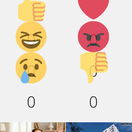
вверх!
Дикий смех!
Агрессия!
0
0
Грусть :(
Палец
вниз!
0
0
0
0