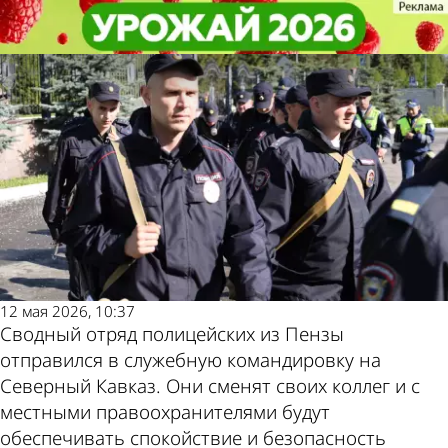
Общество
Общество
Пензенские полицейские
Пензенские полицейские
отправились на Северный Кавказ
отправились на Северный Кавказ
Другие новости
Погода и курсы
по теме
валют в Пензе
12 мая 2026, 10:37
Сводный отряд полицейских из Пензы
отправился в служебную командировку на
Северный Кавказ. Они сменят своих коллег и с
местными правоохранителями будут
обеспечивать спокойствие и безопасность