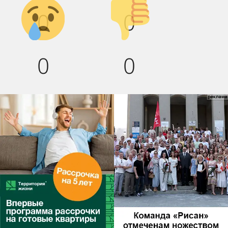
Грусть :(
Палец
0
0
вниз!
0
0