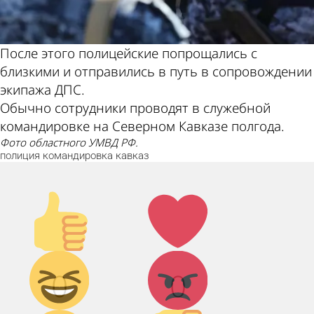
После этого полицейские попрощались с
близкими и отправились в путь в сопровождении
экипажа ДПС.
Обычно сотрудники проводят в служебной
командировке на Северном Кавказе полгода.
Фото областного УМВД РФ.
полиция
командировка
кавказ
Палец
Лайк!
вверх!
Дикий
Агрессия!
0
0
смех!