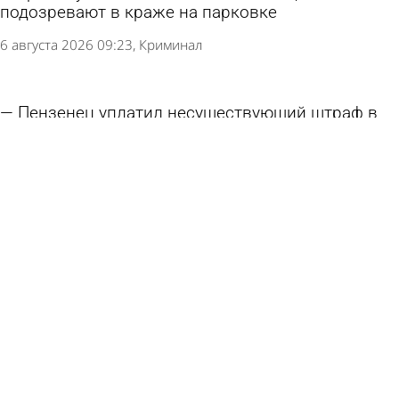
подозревают в краже на парковке
6 августа 2026 09:23
Криминал
Пензенец уплатил несуществующий штраф в
300 000 рублей
6 августа 2026 08:34
Криминал
В Мокшанском районе в багажнике
автомобиля нашли гашиш
5 августа 2026 09:54
Криминал
Празднование Дня ВДВ в Пензе прошло без
нештатных ситуаций