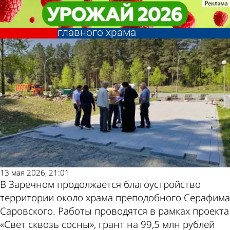
Общество
Общество
В Заречном идет
В Заречном идет
Другие новости
Погода и курсы
благоустройство территории у
благоустройство территории у
главного храма
главного храма
по теме
валют в Пензе
13 мая 2026, 21:01
В Заречном продолжается благоустройство
территории около храма преподобного Серафима
Саровского. Работы проводятся в рамках проекта
«Свет сквозь сосны», грант на 99,5 млн рублей