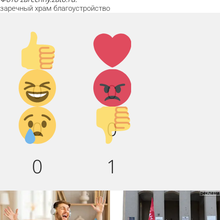
заречный
храм
благоустройство
Палец
Лайк!
вверх!
Дикий
Агрессия!
0
0
смех!
Грусть :(
Палец
0
0
вниз!
0
1