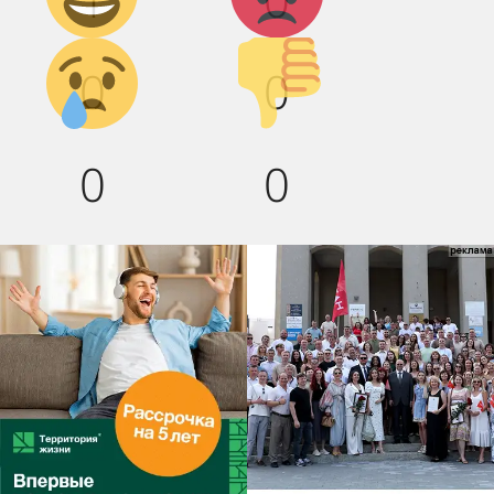
Грусть :(
Палец
0
0
вниз!
0
0