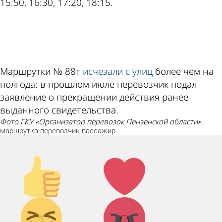
15:50, 16:30, 17:20, 18:15.
ad
Маршрутки № 88т
исчезали
с
улиц
более чем на
полгода: в прошлом июле перевозчик подал
заявление о прекращении действия ранее
выданного свидетельства.
Фото ГКУ «Организатор перевозок Пензенской области».
маршрутка
перевозчик
пассажир
Палец
Лайк!
вверх!
Дикий
Агрессия!
1
0
смех!