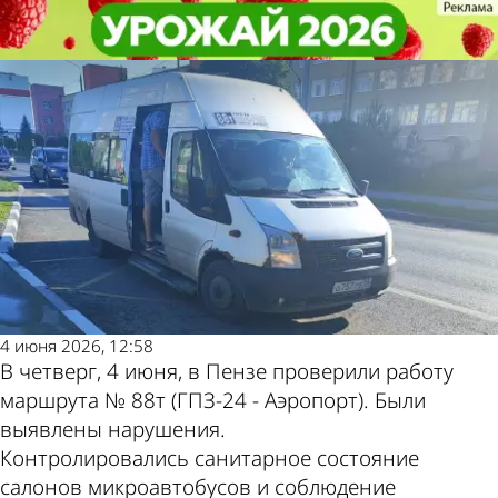
Общество
Общество
В работе маршрута № 88т (ГПЗ-24
В работе маршрута № 88т (ГПЗ-24
- Аэропорт) выявили нарушения
- Аэропорт) выявили нарушения
Другие новости
Погода и курсы
по теме
валют в Пензе
4 июня 2026, 12:58
В четверг, 4 июня, в Пензе проверили работу
маршрута № 88т (ГПЗ-24 - Аэропорт). Были
выявлены нарушения.
Контролировались санитарное состояние
салонов микроавтобусов и соблюдение