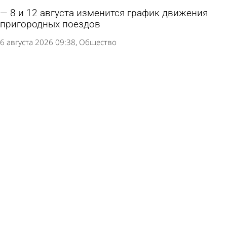
8 и 12 августа изменится график движения
пригородных поездов
6 августа 2026 09:38
Общество
Зареченка решила получить миллион рублей
за падение в автобусе
5 августа 2026 15:09
Из жизни
В Пензе продлили схему движения маршруток
№ 1
4 августа 2026 10:41
Общество
В Пензе перевозчика с маршрута № 18