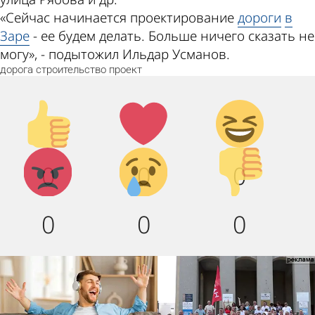
«Сейчас начинается проектирование
дороги
в
Заре
- ее будем делать. Больше ничего сказать не
могу», - подытожил Ильдар Усманов.
дорога
строительство
проект
Палец
Лайк!
Дикий
вверх!
смех!
Агрессия!
Грусть :
Палец
0
0
0
(
вниз!
0
0
0