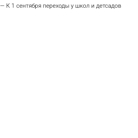
К 1 сентября переходы у школ и детсадов
приведут в порядок
6 августа 2026 15:01
Общество
На улицах Пензы продолжается ямочный
ремонт дорог
5 августа 2026 18:29
Общество
Под Пензой ремонтируют 3 участка дороги на
Кондоль
5 августа 2026 11:24
Общество
Губернатор поручил подобрать на Шуисте
участок для бассейна
5 августа 2026 08:22
Общество