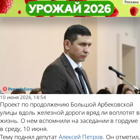
Общество
Общество
Проект продолжения ул. Большой
Проект продолжения ул. Большой
Другие новости по
Погода и курсы
Арбековской попал на полку
Арбековской попал на полку
теме
валют в Пензе
10 июня 2026, 14:54
Проект по продолжению Большой Арбековской
улицы вдоль железной дороги вряд ли воплотят в
жизнь. О нем вспомнили на заседании в гордуме
в среду, 10 июня.
Тему поднял депутат
Алексей Петров
. Он отметил,