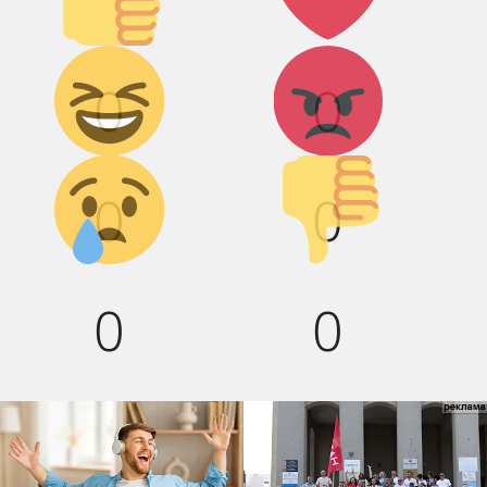
Дикий
Агрессия!
0
0
смех!
Грусть :(
Палец
0
0
вниз!
0
0