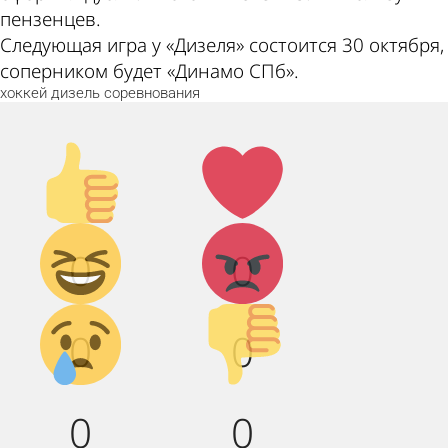
пензенцев.
Следующая игра у «Дизеля» состоится 30 октября,
соперником будет «Динамо СПб».
хоккей
дизель
соревнования
Палец
Лайк!
вверх!
Дикий
Агрессия!
0
0
смех!
Грусть :(
Палец
0
0
вниз!
0
0