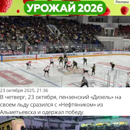
Спорт
Спорт
Пензенский «Дизель» обыграл ХК
Пензенский «Дизель» обыграл ХК
«Нефтяник» в овертайме
«Нефтяник» в овертайме
Другие новости
Погода и курсы
по теме
валют в Пензе
23 октября 2025, 21:36
В четверг, 23 октября, пензенский «Дизель» на
своем льду сразился с «Нефтяником» из
Альметьевска и одержал победу.