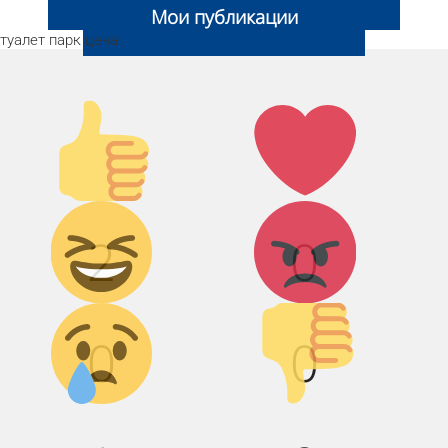
Мои публикации
туалет
парк
цена
Палец
Лайк!
вверх!
Дикий
Агрессия!
2
0
смех!
Грусть :(
Палец
0
0
вниз!