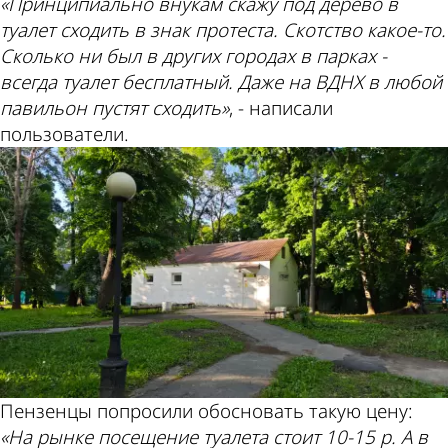
«Принципиально внукам скажу под дерево в
туалет сходить в знак протеста. Скотство какое-то.
Сколько ни был в других городах в парках -
всегда туалет бесплатный. Даже на ВДНХ в любой
павильон пустят сходить»
, - написали
пользователи.
Пензенцы попросили обосновать такую цену:
«На рынке посещение туалета стоит 10-15 р. А в