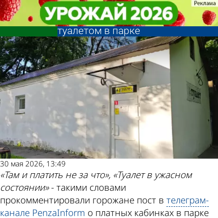
Глас народа
Глас народа
Пензенцы разделили
Пензенцы разделили
возмущение депутатов платным
возмущение депутатов платным
Другие
Погода и
туалетом в парке
туалетом в парке
новости по
курсы валют
теме
в Пензе
30 мая 2026, 13:49
«Там и платить не за что», «Туалет в ужасном
состоянии»
- такими словами
прокомментировали горожане пост в
телеграм-
канале PenzaInform
о платных кабинках в парке