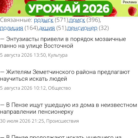
Тег новостей
Тег новостей
«Волонтер»
«Волонтер»
Всего найдено 986 новостей
Связанные:
розыск
(571)
поиск
(396)
полиция
(164)
акция
(51)
пенсионер
(32)
Энтузиасты привели в порядок мозаичные
панно на улице Восточной
5 августа 2026 13:50
Культура
Жителям Земетчинского района предлагают
научиться искать людей
5 августа 2026 10:12
Общество
В Пензе ищут ушедшую из дома в неизвестном
направлении пенсионерку
30 июля 2026 21:25
Происшествия
В Пензе продолжают искать ушедшего из