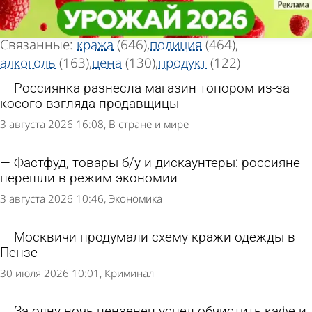
Тег новостей
Тег новостей
«Магазин»
«Магазин»
Всего найдено 2005 новостей
Связанные:
кража
(646)
полиция
(464)
алкоголь
(163)
цена
(130)
продукт
(122)
Россиянка разнесла магазин топором из-за
косого взгляда продавщицы
3 августа 2026 16:08
В стране и мире
Фастфуд, товары б/у и дискаунтеры: россияне
перешли в режим экономии
3 августа 2026 10:46
Экономика
Москвичи продумали схему кражи одежды в
Пензе
30 июля 2026 10:01
Криминал
За одну ночь пензенец успел обчистить кафе и