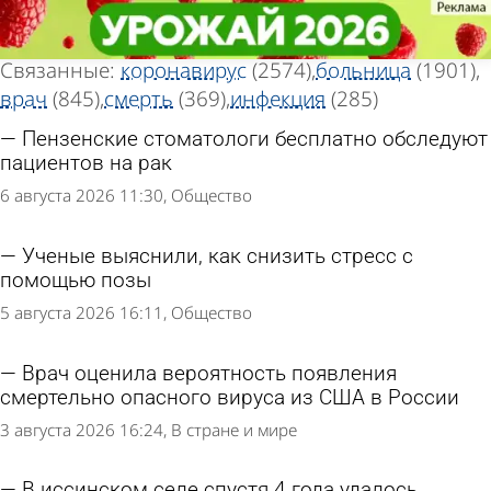
Тег новостей
Тег новостей
«Пациент»
«Пациент»
Всего найдено 3995 новостей
Связанные:
коронавирус
(2574)
больница
(1901)
врач
(845)
смерть
(369)
инфекция
(285)
Пензенские стоматологи бесплатно обследуют
пациентов на рак
6 августа 2026 11:30
Общество
Ученые выяснили, как снизить стресс с
помощью позы
5 августа 2026 16:11
Общество
Врач оценила вероятность появления
смертельно опасного вируса из США в России
3 августа 2026 16:24
В стране и мире
В иссинском селе спустя 4 года удалось