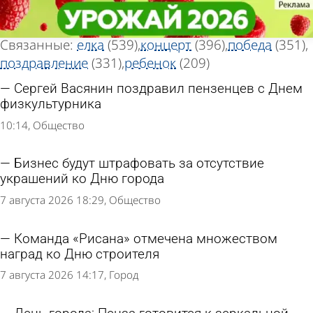
Тег новостей
Тег новостей
«Праздник»
«Праздник»
Всего найдено 7543 новости
Связанные:
елка
(539)
концерт
(396)
победа
(351)
поздравление
(331)
ребенок
(209)
Сергей Васянин поздравил пензенцев с Днем
физкультурника
10:14
Общество
Бизнес будут штрафовать за отсутствие
украшений ко Дню города
7 августа 2026 18:29
Общество
Команда «Рисана» отмечена множеством
наград ко Дню строителя
7 августа 2026 14:17
Город