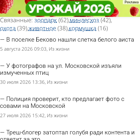
Тег новостей
Тег новостей
«Птица»
«Птица»
Всего найдено 351 новость
Связанные:
зоопарк
(62)
минлесхоз
(42)
охота
(39)
животное
(38)
кормушка
(16)
В поселке Беково нашли слетка белого аиста
5 августа 2026 09:03
Из жизни
У фотографов на ул. Московской изъяли
измученных птиц
30 июля 2026 13:36
Из жизни
Полиция проверит, кто предлагает фото с
совами на Московской
27 июля 2026 15:42
Из жизни
Треш-блогер затоптал голубя ради контента и
ответит за это