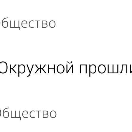
бщество
а Окружной прош
бщество