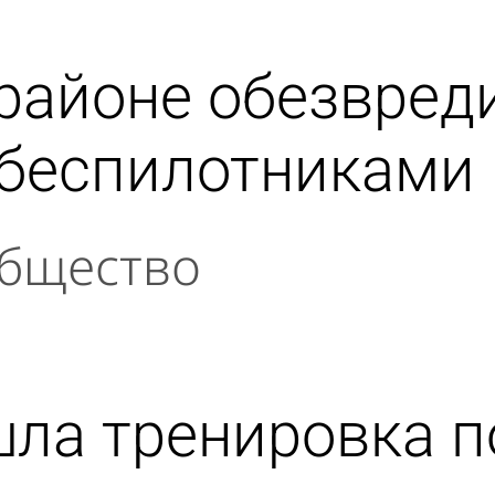
районе обезвред
 беспилотниками
бщество
шла тренировка 