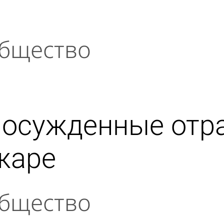
бщество
 осужденные отр
жаре
бщество