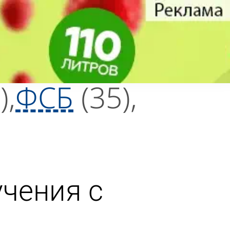
)
ФСБ
(35)
учения с