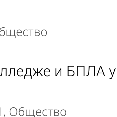
бщество
лледже и БПЛА у 
1
Общество