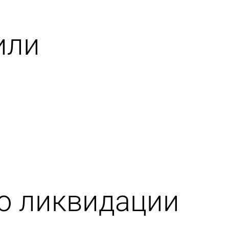
или
по ликвидации