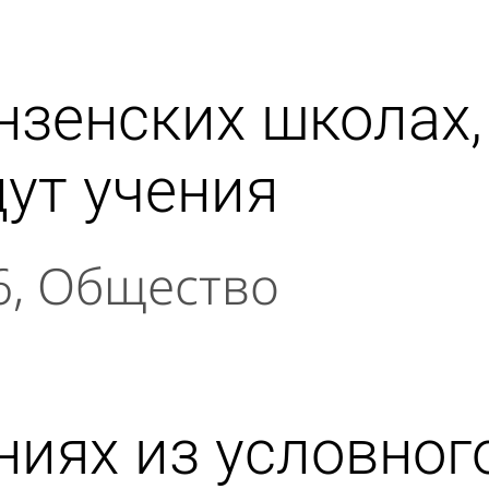
нзенских школах,
ут учения
6
Общество
ениях из условно