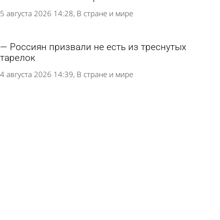
5 августа 2026 14:28
В стране и мире
Россиян призвали не есть из треснутых
тарелок
4 августа 2026 14:39
В стране и мире
Врач рассказал о появляющихся в конце
жизни снах
4 августа 2026 13:00
В стране и мире
В иссинском селе спустя 4 года удалось
закрыть вакансию фельдшера
3 августа 2026 12:13
Общество