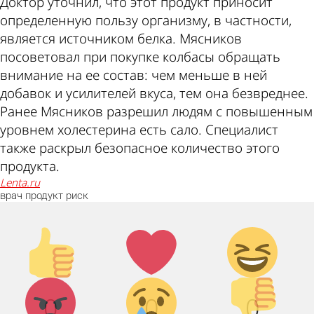
Доктор уточнил, что этот продукт приносит
определенную пользу организму, в частности,
является источником белка. Мясников
посоветовал при покупке колбасы обращать
внимание на ее состав: чем меньше в ней
добавок и усилителей вкуса, тем она безвреднее.
Ранее Мясников разрешил людям с повышенным
уровнем холестерина есть сало. Специалист
также раскрыл безопасное количество этого
продукта.
lenta.ru
врач
продукт
риск
Палец
Лайк!
Дикий
вверх!
смех!
Агрессия!
Грусть :
Палец
0
0
0
(
вниз!