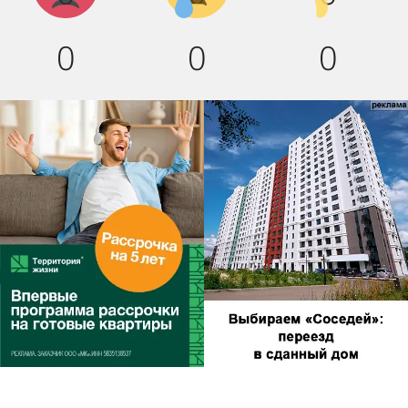
0
0
0