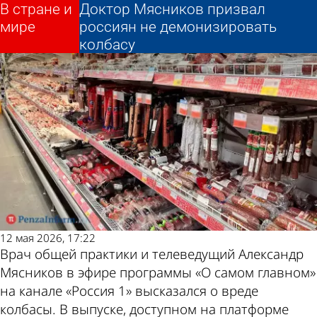
В стране и
В стране и
Доктор Мясников призвал
Доктор Мясников призвал
Другие новости по
Погода и курсы
мире
мире
россиян не демонизировать
россиян не демонизировать
колбасу
колбасу
теме
валют в Пензе
12 мая 2026, 17:22
Врач общей практики и телеведущий Александр
Мясников в эфире программы «О самом главном»
на канале «Россия 1» высказался о вреде
колбасы. В выпуске, доступном на платформе