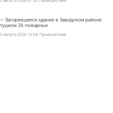
5 августа 2026 07:52
Происшествия
Загоревшееся здание в Заводском районе
тушили 26 пожарных
3 августа 2026 10:04
Происшествия
Ким заявила об успешном отражении атак на
склады Wildberries
1 августа 2026 09:31
В стране и мире
При пожаре на проспекте Победы в Пензе
пострадала женщина
1 августа 2026 08:50
Происшествия