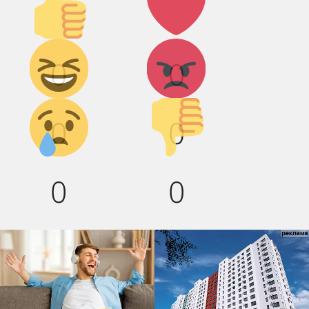
вверх!
Дикий
Агрессия!
0
0
смех!
Грусть :(
Палец
0
0
вниз!
0
0