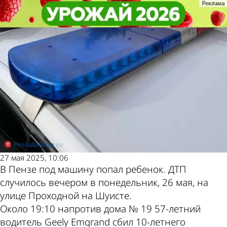
Происшествия
Происшествия
В Пензе на Шуисте сбили 10-
В Пензе на Шуисте сбили 10-
Другие новости по
Погода и курсы
летнего велосипедиста
летнего велосипедиста
теме
валют в Пензе
27 мая 2025, 10:06
В Пензе под машину попал ребенок. ДТП
случилось вечером в понедельник, 26 мая, на
улице Проходной на Шуисте.
Около 19:10 напротив дома № 19 57-летний
водитель Geely Emgrand сбил 10-летнего