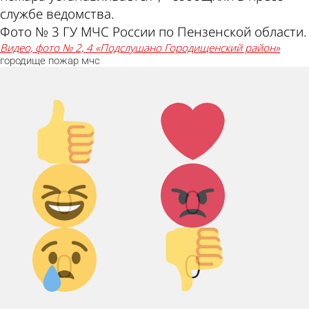
службе ведомства.
Фото № 3 ГУ МЧС России по Пензенской области.
видео, фото № 2, 4 «Подслушано Городищенский район»
городище
пожар
мчс
Палец
Лайк!
вверх!
Дикий
Агрессия!
0
0
смех!
Грусть :(
Палец
0
0
вниз!