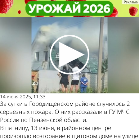
Происшествия
Происшествия
В Городищенском районе
В Городищенском районе
произошли 2 сильных пожара
произошли 2 сильных пожара
Другие
Погода и
новости по
курсы валют в
теме
Пензе
14 июня 2025, 11:33
За сутки в Городищенском районе случилось 2
серьезных пожара. О них рассказали в ГУ МЧС
России по Пензенской области.
В пятницу, 13 июня, в районном центре
произошло возгорание в щитовом доме на улице