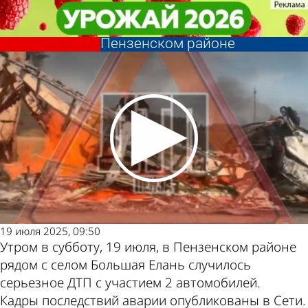
Происшествия
Происшествия
Очевидцы сообщили о
Очевидцы сообщили о
страшной аварии в
страшной аварии в
Другие новости
Погода и курсы
Пензенском районе
Пензенском районе
по теме
валют в Пензе
19 июля 2025, 09:50
Утром в субботу, 19 июля, в Пензенском районе
рядом с селом Большая Елань случилось
серьезное ДТП с участием 2 автомобилей.
Кадры последствий аварии опубликованы в Сети.