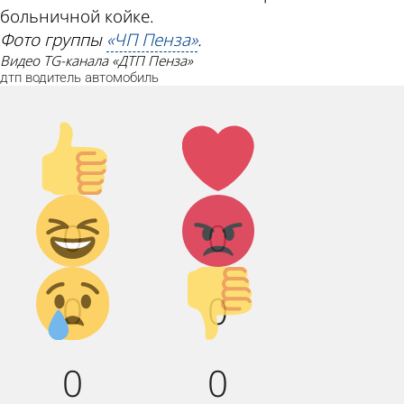
больничной койке.
Фото группы
«ЧП Пенза»
.
видео TG-канала «ДТП Пенза»
дтп
водитель
автомобиль
Палец
Лайк!
вверх!
Дикий
Агрессия!
0
0
смех!
Грусть :(
Палец
0
0
вниз!
0
0