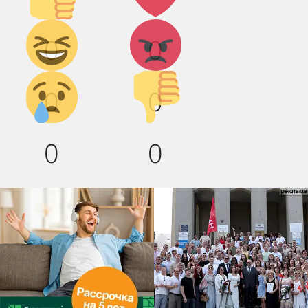
Дикий
Агрессия!
0
0
смех!
Грусть :(
Палец
0
0
вниз!
0
0