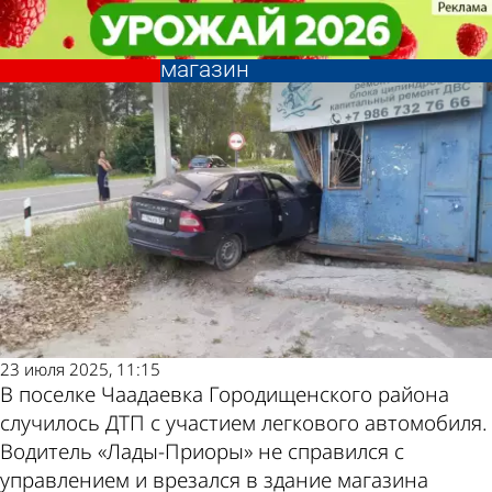
Происшествия
Происшествия
В поселке Чаадаевка
В поселке Чаадаевка
Другие новости
Погода и курсы
«Приора» врезалась в
«Приора» врезалась в
магазин
магазин
по теме
валют в Пензе
23 июля 2025, 11:15
В поселке Чаадаевка Городищенского района
случилось ДТП с участием легкового автомобиля.
Водитель «Лады-Приоры» не справился с
управлением и врезался в здание магазина