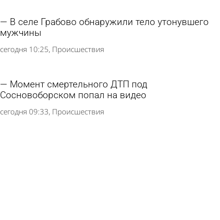
В селе Грабово обнаружили тело утонувшего
мужчины
сегодня 10:25
Происшествия
Момент смертельного ДТП под
Сосновоборском попал на видео
сегодня 09:33
Происшествия
Под Сосновоборском 18-летний водитель
насмерть сбил велосипедиста
6 августа 2026 19:46
Происшествия
15 августа в Пензе на весь день перекроют
участок ул. Карла Маркса