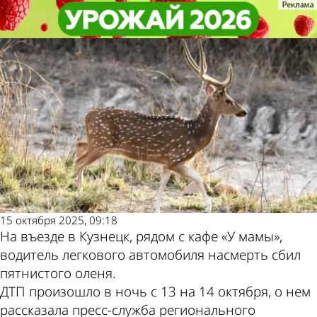
Происшествия
Происшествия
На въезде в Кузнецк насмерть
На въезде в Кузнецк насмерть
Другие новости по
Погода и курсы
сбили пятнистого оленя
сбили пятнистого оленя
теме
валют в Пензе
15 октября 2025, 09:18
На въезде в Кузнецк, рядом с кафе «У мамы»,
водитель легкового автомобиля насмерть сбил
пятнистого оленя.
ДТП произошло в ночь с 13 на 14 октября, о нем
рассказала пресс-служба регионального