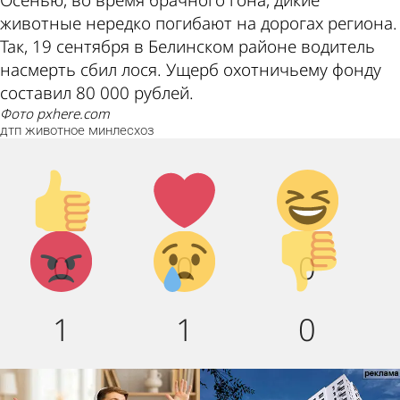
Осенью, во время брачного гона, дикие
животные нередко погибают на дорогах региона.
Так, 19 сентября в Белинском районе водитель
насмерть сбил лося. Ущерб охотничьему фонду
составил 80 000 рублей.
фото pxhere.com
дтп
животное
минлесхоз
Палец
Лайк!
Дикий
вверх!
смех!
Агрессия!
Грусть :
Палец
0
0
0
(
вниз!
1
1
0