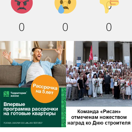
0
0
0
вниз!
0
0
0