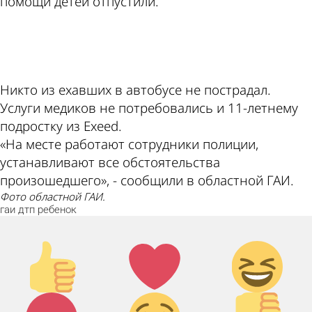
помощи детей отпустили.
ad
Никто из ехавших в автобусе не пострадал.
Услуги медиков не потребовались и 11-летнему
подростку из Exeed.
«На месте работают сотрудники полиции,
устанавливают все обстоятельства
произошедшего», - сообщили в областной ГАИ.
Фото областной ГАИ.
гаи
дтп
ребенок
Палец
Лайк!
Дикий
вверх!
смех!
Агрессия!
Грусть :(
Палец