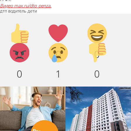
Видео max.ru/dtp_penza.
дтп
водитель
дети
Палец
Лайк!
Дикий
вверх!
смех!
Агрессия!
Грусть
Палец
0
0
0
:(
вниз!
0
1
0