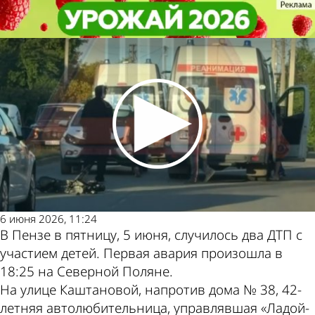
Происшествия
Происшествия
На Северной Поляне сбили
На Северной Поляне сбили
Другие новости по
Погода и курсы
ребенка на самокате
ребенка на самокате
теме
валют в Пензе
6 июня 2026, 11:24
В Пензе в пятницу, 5 июня, случилось два ДТП с
участием детей. Первая авария произошла в
18:25 на Северной Поляне.
На улице Каштановой, напротив дома № 38, 42-
летняя автолюбительница, управлявшая «Ладой-