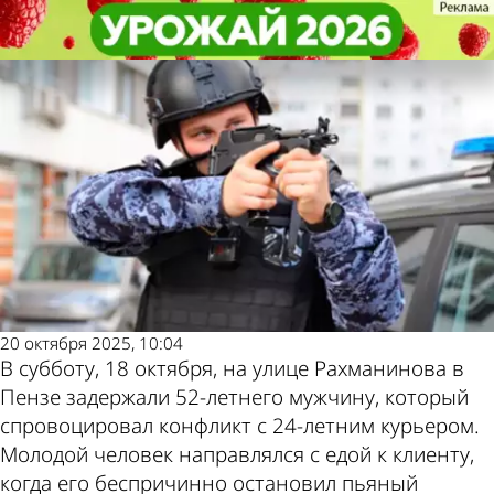
Из жизни
Из жизни
В Пензе пьяный мужчина хотел
В Пензе пьяный мужчина хотел
Другие новости по
Погода и курсы
подраться с доставщиком еды
подраться с доставщиком еды
теме
валют в Пензе
20 октября 2025, 10:04
В субботу, 18 октября, на улице Рахманинова в
Пензе задержали 52-летнего мужчину, который
спровоцировал конфликт с 24-летним курьером.
Молодой человек направлялся с едой к клиенту,
когда его беспричинно остановил пьяный