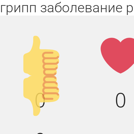
грипп
заболевание
р
Палец
Лай
вверх!
Палец
0
0
вниз!