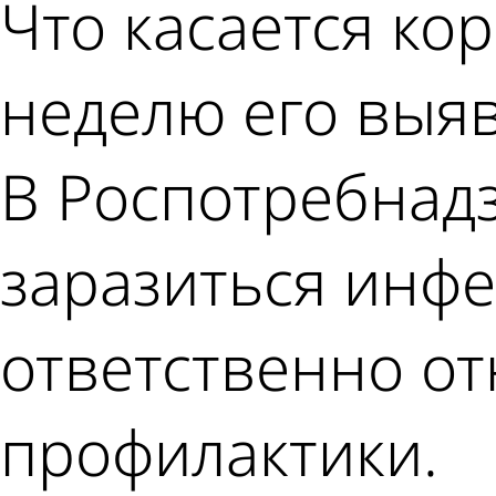
Что касается ко
неделю его выяв
В Роспотребнадз
заразиться инф
ответственно о
профилактики.