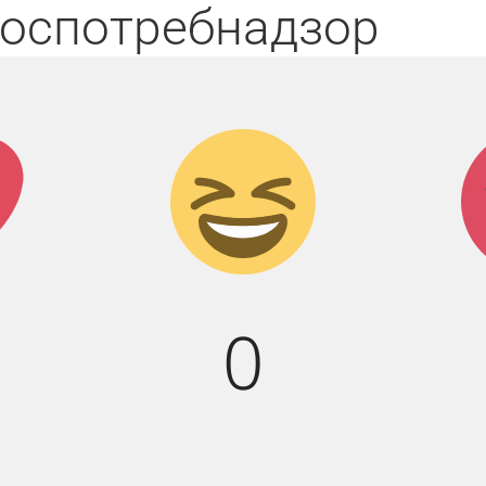
оспотребнадзор
к!
Дикий
смех!
0