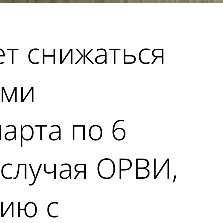
ет снижаться
ыми
арта по 6
 случая ОРВИ,
ию с