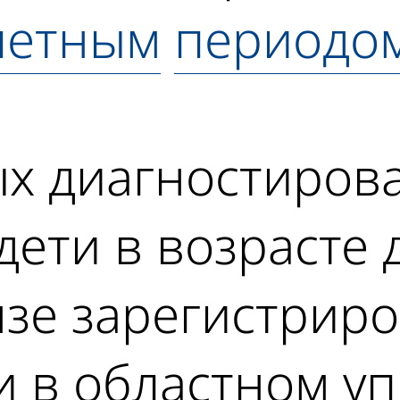
четным
периодо
х диагностирова
 дети в возрасте 
зе зарегистриро
и в областном у