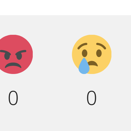
Агрессия!
Грусть
:(
0
0