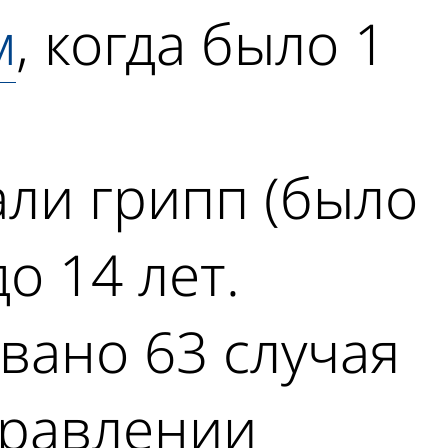
м
, когда было 1
ли грипп (было
до 14 лет.
вано 63 случая
правлении