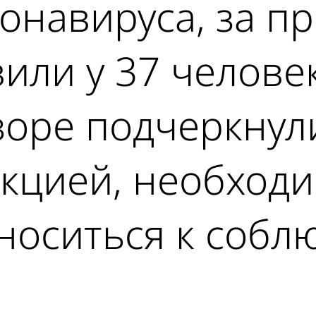
ронавируса, за 
или у 37 человек
оре подчеркнули
екцией, необход
тноситься к соб