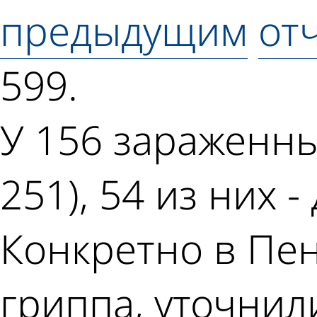
предыдущим
от
599.
У 156 зараженны
251), 54 из них -
Конкретно в Пен
гриппа, уточнил