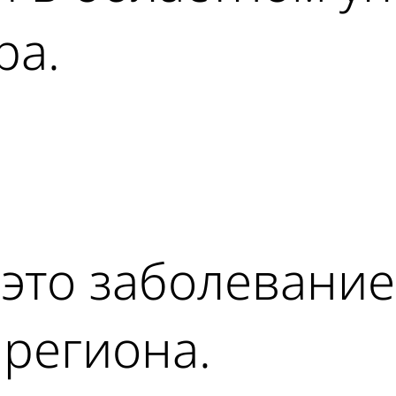
ра.
ad
 это заболевани
 региона.