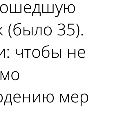
прошедшую
 (было 35).
: чтобы не
имо
людению мер