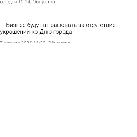
сегодня 10:14
Общество
Бизнес будут штрафовать за отсутствие
украшений ко Дню города
7 августа 2026 18:29
Общество
Команда «Рисана» отмечена множеством
наград ко Дню строителя
7 августа 2026 14:17
Город
День города: Пенза готовится к зеркальной
дате
6 августа 2026 15:17
Культура