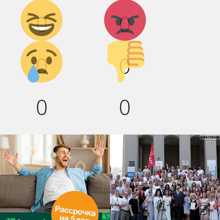
Дикий
Агрессия!
0
0
смех!
Грусть :(
Палец
0
0
вниз!
0
0