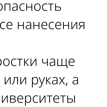
опасность
се нанесения
ростки чаще
или руках, а
ниверситеты