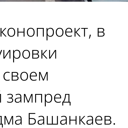
аконопроект, в
уировки
 своем
й зампред
дма Башанкаев.