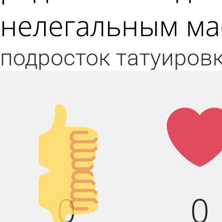
нелегальным ма
подросток
татуиров
Палец
Лай
вверх!
Палец
0
0