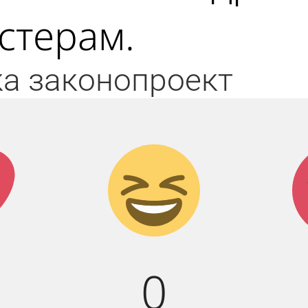
стерам.
ка
законопроект
к!
Дикий
смех!
0