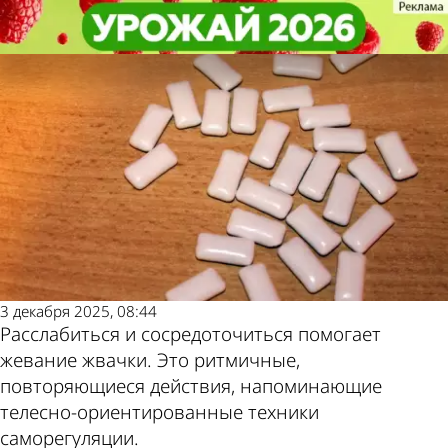
Общество
Общество
Назван необычный способ
Назван необычный способ
Другие новости
Погода и курсы
снизить уровень стресса
снизить уровень стресса
по теме
валют в Пензе
3 декабря 2025, 08:44
Расслабиться и сосредоточиться помогает
жевание жвачки. Это ритмичные,
повторяющиеся действия, напоминающие
телесно-ориентированные техники
саморегуляции.