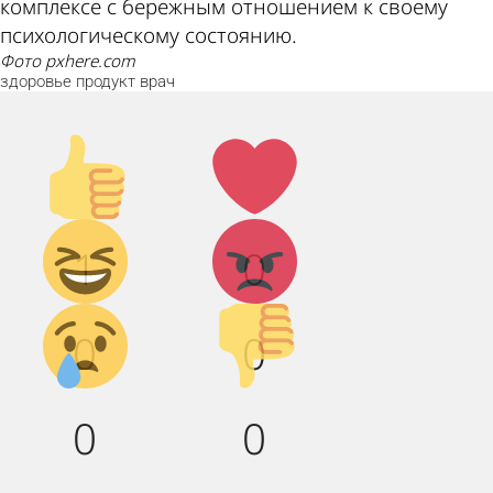
комплексе с бережным отношением к своему
психологическому состоянию.
фото pxhere.com
здоровье
продукт
врач
Палец
Лайк!
вверх!
Дикий
Агрессия!
1
0
смех!
Грусть :(
Палец
0
0
вниз!
0
0