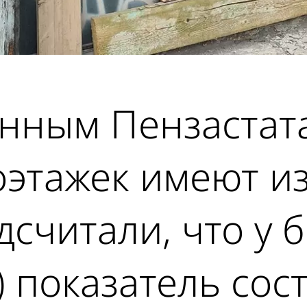
анным Пензастата
этажек имеют из
считали, что у 
) показатель сос