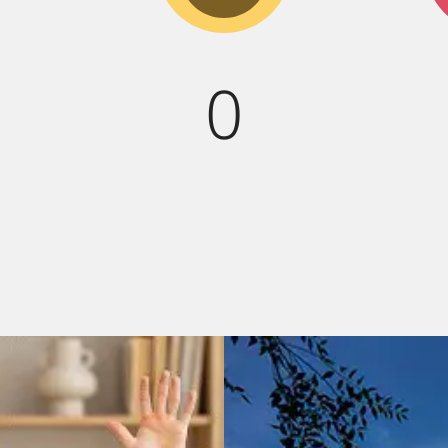
смех!
0