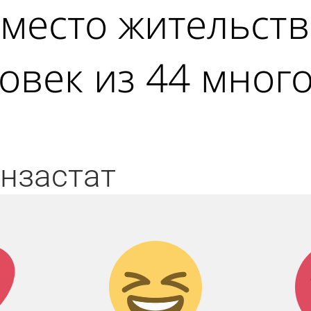
 место жительст
овек из 44 мног
нзастат
к!
Дикий