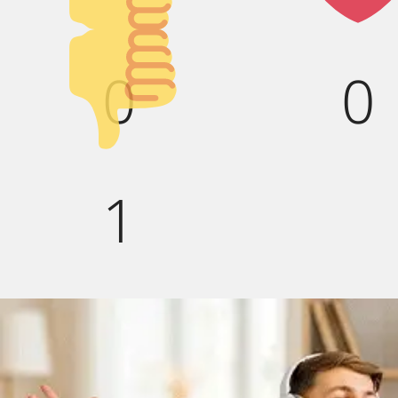
вверх!
Палец
0
0
вниз!
1