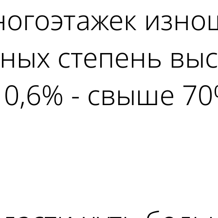
многоэтажек изн
ных степень высо
 0,6% - свыше 70
ad