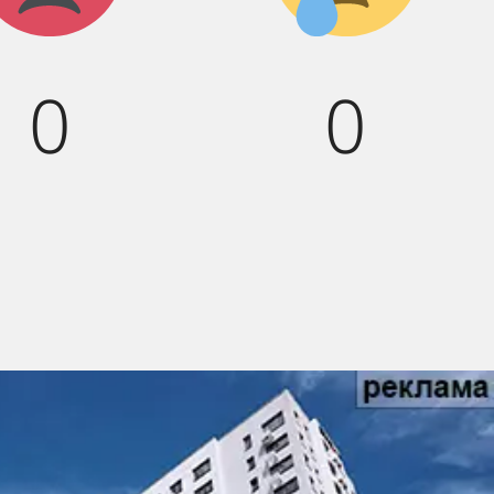
:(
0
0