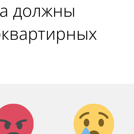
ва должны
оквартирных
Агрессия!
Грусть