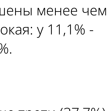
ошены менее чем
кая: у 11,1% -
%.