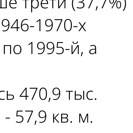
е трети (37,7%)
946-1970-х
 по 1995-й, а
ь 470,9 тыс.
 57,9 кв. м.