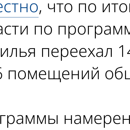
естно
, что по ит
асти по програм
илья переехал 1
6 помещений об
граммы намерен