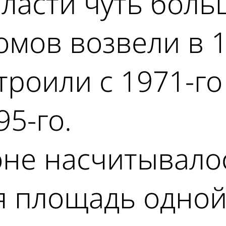
ласти чуть больш
мов возвели в 1
троили с 1971-го
95-го.
оне насчитывалос
 площадь одной -