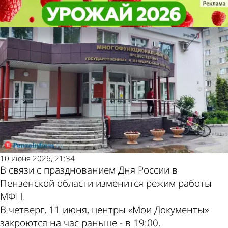
Общество
Общество
Опубликован график работы
Опубликован график работы
Другие новости по
Погода и курсы
МФЦ в праздничные дни
МФЦ в праздничные дни
теме
валют в Пензе
10 июня 2026, 21:34
В связи с празднованием Дня России в
Пензенской области изменится режим работы
МФЦ.
В четверг, 11 июня, центры «Мои Документы»
закроются на час раньше - в 19:00.