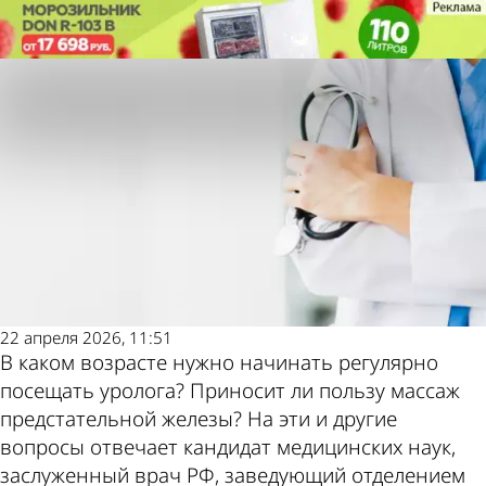
Молодой
Молодой
Урологические мифы: вы многого
Урологические мифы: вы многого
ленинец
ленинец
не знали!
не знали!
Также
Погод
пресса
и
22 апреля 2026, 11:51
В каком возрасте нужно начинать регулярно
посещать уролога? Приносит ли пользу массаж
предстательной железы? На эти и другие
вопросы отвечает кандидат медицинских наук,
заслуженный врач РФ, заведующий отделением