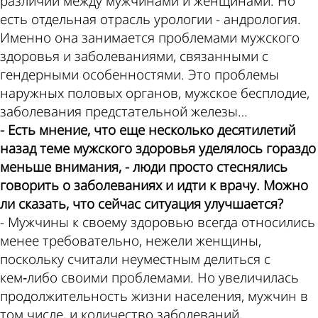
теме
Пензе
различий между мужчинами и женщинами. Но
есть отдельная отрасль урологии - андрология.
Именно она занимается проблемами мужского
здоровья и заболеваниями, связанными с
гендерными особенностями. Это проблемы
наружных половых органов, мужское бесплодие,
заболевания предстательной железы…
- Есть мнение, что еще несколько десятилетий
назад теме мужского здоровья уделялось гораздо
меньше внимания, - люди просто стеснялись
говорить о заболеваниях и идти к врачу. Можно
ли сказать, что сейчас ситуация улучшается?
- Мужчины к своему здоровью всегда относились
менее требовательно, нежели женщины,
поскольку считали неуместным делиться с
кем‑либо своими проблемами. Но увеличилась
продолжительность жизни населения, мужчин в
том числе, и количество заболеваний,