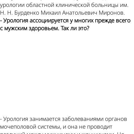
пишет
курсы
урологии областной клинической больницы им.
Н. Н. Бурденко Михаил Анатольевич Миронов.
- Урология ассоциируется у многих прежде всего
с мужским здоровьем. Так ли это?
по
валют
ad
этой
в
- Урология занимается заболеваниями органов
мочеполовой системы, и она не проводит