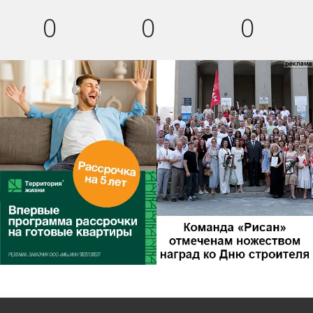
0
0
0