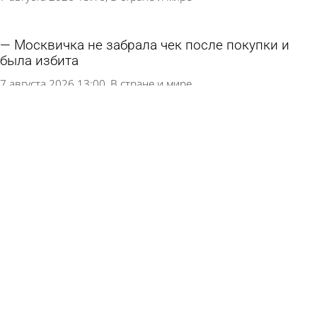
Москвичка не забрала чек после покупки и
была избита
7 августа 2026 13:00
В стране и мире
Расходы россиян на фастфуд подсчитали
7 августа 2026 11:01
В стране и мире
Россиян научили правильно есть мороженое
6 августа 2026 14:20
В стране и мире
Врач предупредил о вызывающей опасное
состояние полезной рыбе
5 августа 2026 14:28
В стране и мире