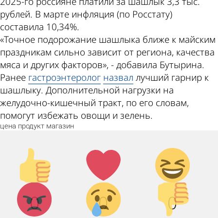
2025-го россияне платили за шашлык 3,3 тыс.
рублей. В марте инфляция (по Росстату)
составила 10,34%.
«Точное подорожание шашлыка ближе к майским
праздникам сильно зависит от региона, качества
мяса и других факторов», - добавила Бутырина.
Ранее
гастроэнтеролог
назвал
лучший гарнир к
шашлыку. Дополнительной нагрузки на
желудочно-кишечный тракт, по его словам,
помогут избежать овощи и зелень.
цена
продукт
магазин
Палец
Лайк!
Дикий
вверх!
смех!
Агрессия!
Грусть :
Палец
0
0
0
(
вниз!