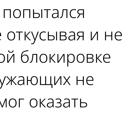
 попытался
е откусывая и не
ной блокировке
ружающих не
мог оказать