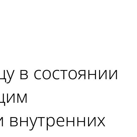
цу в состоянии
щим
и внутренних