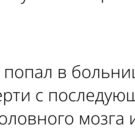
ad
 попал в больни
ерти с последую
оловного мозга 