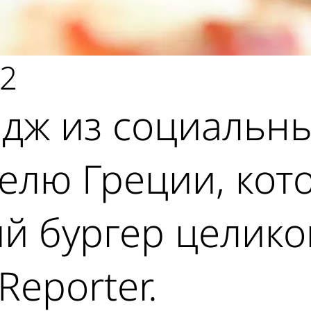
22
дж из социальны
телю Греции, ко
ий бургер целико
Reporter.