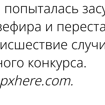
попыталась засу
зефира и перест
оисшествие случ
ого конкурса.
 pxhere.com.