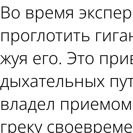
Во время экспе
проглотить гига
жуя его. Это пр
дыхательных пут
владел приемом 
греку своеврем