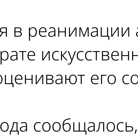
ся в реанимации
рате искусствен
 оценивают его с
года сообщалось