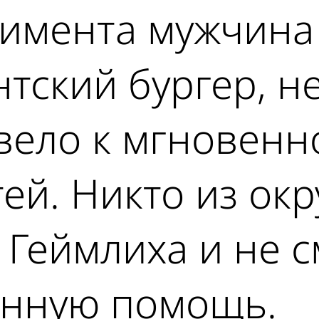
римента мужчина
нтский бургер, н
ивело к мгновен
ей. Никто из ок
Геймлиха и не с
енную помощь.