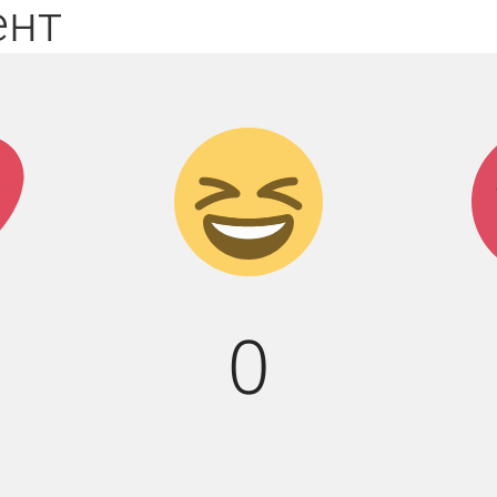
ент
к!
Дикий
смех!
0