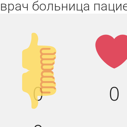
врач
больница
паци
Палец
Лай
вверх!
Палец
0
0
вниз!