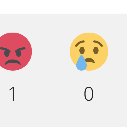
Агрессия!
Грусть
:(
1
0