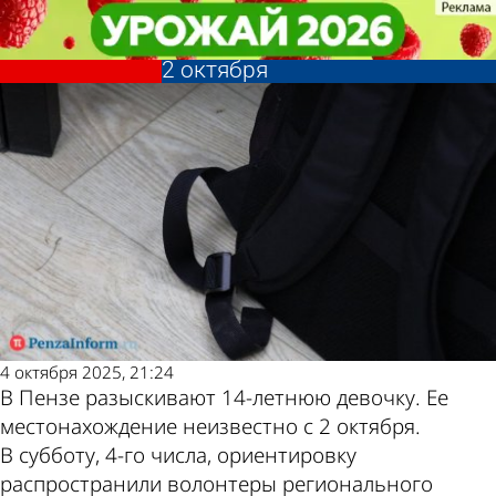
Происшествия
Происшествия
В Пензе разыскивают 14-
В Пензе разыскивают 14-
Другие новости по
Погода и курсы
летнюю девочку, пропавшую
летнюю девочку, пропавшую
2 октября
2 октября
теме
валют в Пензе
4 октября 2025, 21:24
В Пензе разыскивают 14-летнюю девочку. Ее
местонахождение неизвестно с 2 октября.
В субботу, 4-го числа, ориентировку
распространили волонтеры регионального